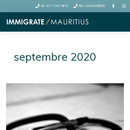
SA: +27 11 467 0810
MU: +230 490 8800
septembre 2020
ACTUALITÉS
|
CONSIDÉRATIONS
MEDICALES
POUR
VOTRE
RELOCATION